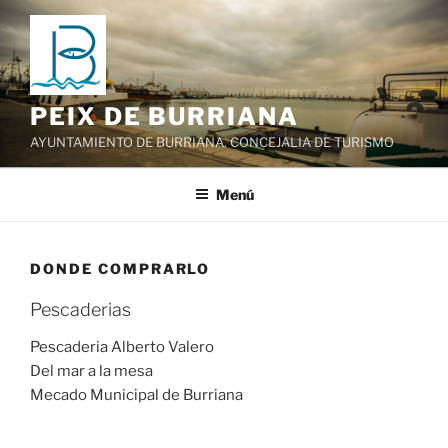
Saltar
al
contenido
PEIX DE BURRIANA
AYUNTAMIENTO DE BURRIANA. CONCEJALIA DE TURISMO
Menú
DONDE COMPRARLO
Pescaderias
Pescaderia Alberto Valero
Del mar a la mesa
Mecado Municipal de Burriana